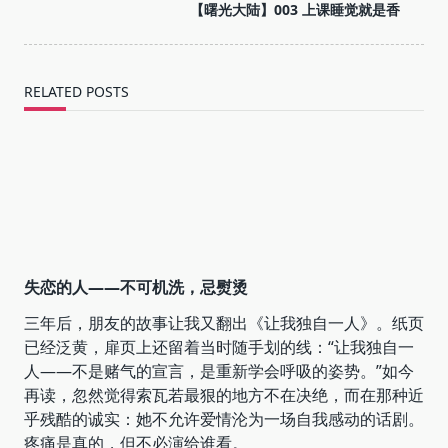
screen-
【曙光大陆】003 上课睡觉就是香
reader-
text">Page</span>
RELATED POSTS
失恋的人——不可机洗，忌熨烫
三年后，朋友的故事让我又翻出《让我独自一人》。纸页
已经泛黄，扉页上还留着当时随手划的线：“让我独自一
人——不是赌气的宣言，是重新学会呼吸的姿势。”如今
再读，忽然觉得索瓦若最狠的地方不在决绝，而在那种近
乎残酷的诚实：她不允许爱情沦为一场自我感动的话剧。
疼痛是真的，但不必演给谁看。