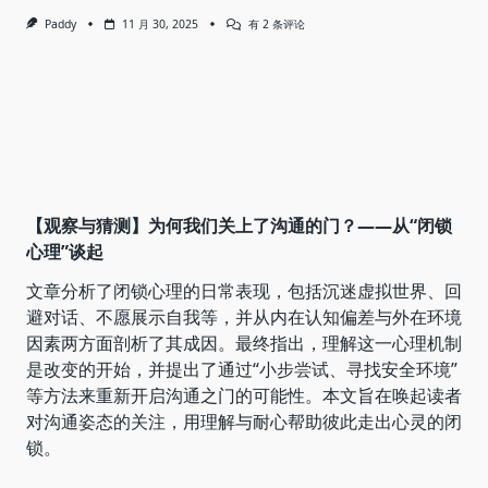
如
Paddy
11 月 30, 2025
有 2 条评论
果
生
活
是
泥
潭，
那
就
自
己
做
那
【观察与猜测】为何我们关上了沟通的门？——从“闭锁
只
心理”谈起
飞
鸟
文章分析了闭锁心理的日常表现，包括沉迷虚拟世界、回
避对话、不愿展示自我等，并从内在认知偏差与外在环境
因素两方面剖析了其成因。最终指出，理解这一心理机制
是改变的开始，并提出了通过“小步尝试、寻找安全环境”
等方法来重新开启沟通之门的可能性。本文旨在唤起读者
对沟通姿态的关注，用理解与耐心帮助彼此走出心灵的闭
锁。