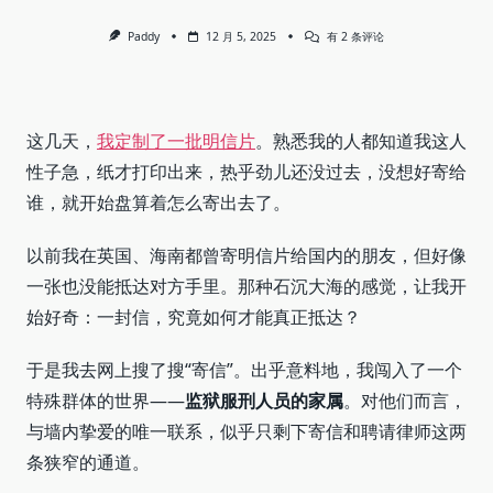
写
Paddy
12 月 5, 2025
有 2 条评论
给
墙
外
的
人：
失
这几天，
我定制了一批明信片
。熟悉我的人都知道我这人
恋，
是
性子急，纸才打印出来，热乎劲儿还没过去，没想好寄给
另
谁，就开始盘算着怎么寄出去了。
一
种
“服
刑”
以前我在英国、海南都曾寄明信片给国内的朋友，但好像
一张也没能抵达对方手里。那种石沉大海的感觉，让我开
始好奇：一封信，究竟如何才能真正抵达？
于是我去网上搜了搜“寄信”。出乎意料地，我闯入了一个
特殊群体的世界——
监狱服刑人员的家属
。对他们而言，
与墙内挚爱的唯一联系，似乎只剩下寄信和聘请律师这两
条狭窄的通道。