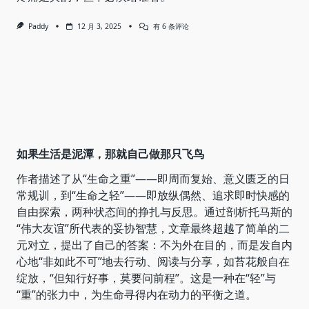
失
Paddy
12 月 3, 2025
有 6 条评论
恋
的
人
——
不
可
机
洗，
忌
熨
烫
如果生活是泥潭，那就自己做那只飞鸟
作者描述了从“生命之重”——即周而复始、意义匮乏的日
常规训，到“生命之轻”——即放纵偶然、追求即时快感的
自由探索，两种状态间的挣扎与反思。通过剖析托马斯的
“伟大友谊”所代表的妥协智慧，文章最终超越了简单的二
元对立，提出了自己的答案：不为外在目的，而是发自内
心地“非如此不可”地去行动、阅读与分享，如苔花般自在
绽放，“但知行好事，莫要问前程”。这是一种在“轻”与
“重”的张力中，为生命寻得内在动力的平衡之道。