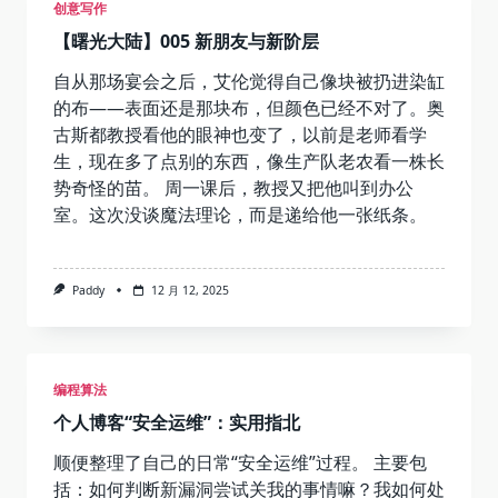
创意写作
了
东
【曙光大陆】005 新朋友与新阶层
西
自从那场宴会之后，艾伦觉得自己像块被扔进染缸
的布——表面还是那块布，但颜色已经不对了。奥
古斯都教授看他的眼神也变了，以前是老师看学
生，现在多了点别的东西，像生产队老农看一株长
势奇怪的苗。 周一课后，教授又把他叫到办公
室。这次没谈魔法理论，而是递给他一张纸条。
Paddy
12 月 12, 2025
编程算法
个人博客“安全运维”：实用指北
顺便整理了自己的日常“安全运维”过程。 主要包
括：如何判断新漏洞尝试关我的事情嘛？我如何处