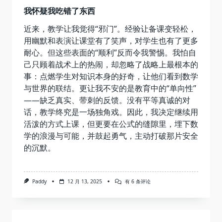
我怀疑我吃错了东西
近来，教学让我觉得“邪门”。经验让备课变轻松，
用幽默和表演让课堂有了笑声，对学生也有了更多
耐心。但这些表面的“顺利”反而令我警惕。我怕自
己只顾着战术上的热闹，却忽略了战略上最根本的
事：点燃学生对知识本身的好奇，让他们看到数学
与世界的联结。更让我不安的是教育中的“单向性”
——缺乏真实、带刺的反馈。没有平等真诚的对
话，教学终究是一场独角戏。因此，我决定继续用
活泼的方式上课，但更要在公式的缝隙里，埋下数
学的浪漫与可能，并鼓起勇气，主动打破那片安全
的沉默。
我
Paddy
12 月 13, 2025
有 6 条评论
怀
疑
我
吃
错