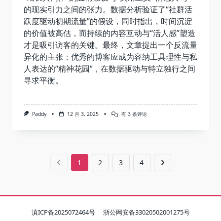
的现实引力之间的张力。数据分析验证了“社群活
跃度驱动初期流量”的假设，同时指出，时间沉淀
的价值被高估，而持续的内容互动与“活人感”塑造
才是吸引访客的关键。最终，文章提出一个反流量
异化的主张：优秀的博客应成为容纳工具理性与私
人表达的“精神花园”，在数据驱动与特立独行之间
寻求平衡。
数
Paddy
12 月 3, 2025
有 3 条评论
据
驱
动
选
题：
个
1
2
3
4
博
如
何
快
速
增
长
滇ICP备2025072464号
浙公网安备33020502001275号
浏