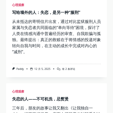
上
心理观察
课
睡
写给墙外的人：失恋，是另一种“服刑”
觉
就
是
从未抵达的寄明信片出发，通过对比监狱服刑人员
香
家属与失恋者共同面临的“单向等待”困境，探讨了
人类在情感沟通中普遍经历的审查、自我欺骗与孤
独。最终提出：真正的救赎在于将情感的投递对象
转向自我与时间，在主动的成长中完成对内心的
“减刑”。
写
Paddy
12 月 5, 2025
有 2 条评论
给
墙
外
的
人：
心理观察
失
恋，
失恋的人——不可机洗，忌熨烫
是
另
一
三年后，朋友的故事让我又翻出《让我独自一
种