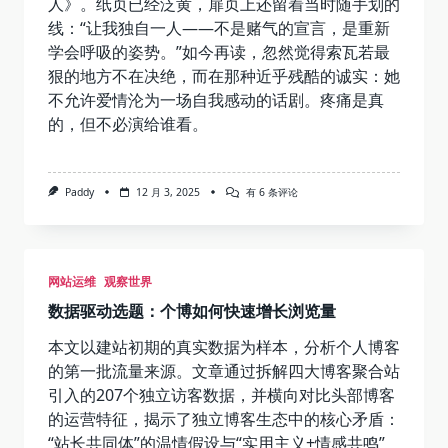
人》。纸页已经泛黄，扉页上还留着当时随手划的
“服
刑”
线：“让我独自一人——不是赌气的宣言，是重新
学会呼吸的姿势。”如今再读，忽然觉得索瓦若最
狠的地方不在决绝，而在那种近乎残酷的诚实：她
不允许爱情沦为一场自我感动的话剧。疼痛是真
的，但不必演给谁看。
失
Paddy
12 月 3, 2025
有 6 条评论
恋
的
人
——
不
网站运维
观察世界
可
机
数据驱动选题：个博如何快速增长浏览量
洗，
忌
熨
本文以建站初期的真实数据为样本，分析个人博客
烫
的第一批流量来源。文章通过拆解四大博客聚合站
引入的207个独立访客数据，并横向对比头部博客
的运营特征，揭示了独立博客生态中的核心矛盾：
“站长共同体”的温情假设与“实用主义+情感共鸣”