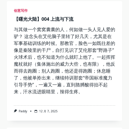
不
清
创意写作
的
动
【曙光大陆】004 上流与下流
态
验
证
与其做一个窝窝囊囊的人，何如做一头人见人爱的
码
驴？ 这念头在艾伦脑子里转了好几天，尤其是在
生
成
军事基础训练的时候。那教官，脸色一如既往差的
与
像是秦陵里的干尸，自打见识了艾伦那套“野路子”
破
解
火球术后，也不知道为什么就盯上他了。一起挥挥
魔杖就好（集体施出的威力大些，也有限），他反
而得去跑圈；别人跑圈，他还是得跑圈；休息睡
了，他被单拎出来，继续特训那套“帝国标准魔力
引导手势”，一遍又一遍，直到胳膊酸得抬不起
来，汗水流进眼睛里，辣得生疼。
Paddy
12 月 7, 2025