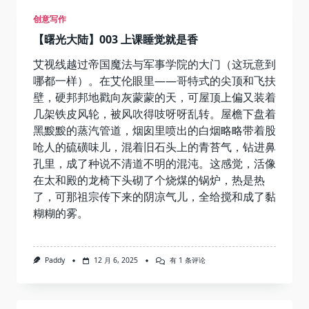
创意写作
【曙光大陆】003 上课睡觉就是香
艾视线越过帝国魔法与军事学院的大门（这玩意到
哪都一样）。在艾伦眼里——哥特式的尖顶和飞扶
壁，硬邦邦地戳向灰蒙蒙的天，可屋顶上偏又装着
几架铁皮风轮，被风吹得吱呀呀乱转。屋檐下盘着
黑黢黢的蒸汽管道，烟囱里喷出的白烟略略带着股
呛人的硫磺味儿，混着旧石头上的青苔气，钻进鼻
孔里，成了种说不清道不明的混沌。这感觉，活像
在太和殿的龙椅下头砌了个烧煤的锅炉，热是热
了，可那祖宗传下来的阴凉气儿，全给搅和成了黏
糊糊的雾。
【曙
Paddy
12 月 6, 2025
有 1 条评论
光
大
陆】
003