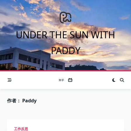
Skip
to
content
UNDER THE SUN WITH
PADDY
作者：
Paddy
工作反思