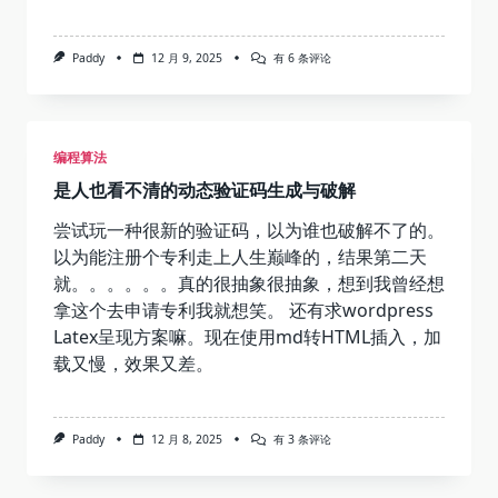
我
Paddy
12 月 9, 2025
有 6 条评论
与
垃
圾
评
论
编程算法
是人也看不清的动态验证码生成与破解
尝试玩一种很新的验证码，以为谁也破解不了的。
以为能注册个专利走上人生巅峰的，结果第二天
就。。。。。。真的很抽象很抽象，想到我曾经想
拿这个去申请专利我就想笑。 还有求wordpress
Latex呈现方案嘛。现在使用md转HTML插入，加
载又慢，效果又差。
是
Paddy
12 月 8, 2025
有 3 条评论
人
也
看