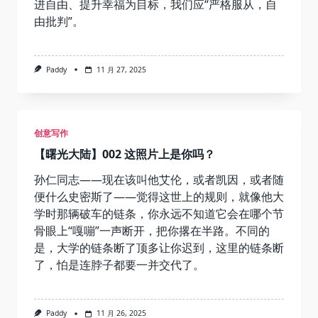
进自由、提升幸福为目标，我们应“严格服从，自
的
自
由批判”。
洽
宣
言
Paddy
11 月 27, 2025
创意写作
【曙光大陆】002 这照片上是你吗？
孙仁同志——现在该叫他艾伦，或者凯因，或者随
便什么史密斯了——觉得这世上的规则，就像他大
学时那辆破车的链条，你永远不知道它会在哪个节
骨眼上“嘎嘣”一声断开，把你撂在半路。不同的
是，大学的链条断了顶多让你迟到，这里的链条断
了，怕是连脖子都要一并交代了。
Paddy
11 月 26, 2025