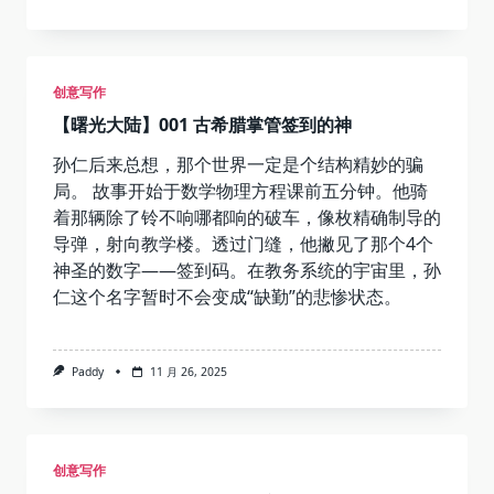
创意写作
【曙光大陆】001 古希腊掌管签到的神
孙仁后来总想，那个世界一定是个结构精妙的骗
局。 故事开始于数学物理方程课前五分钟。他骑
着那辆除了铃不响哪都响的破车，像枚精确制导的
导弹，射向教学楼。透过门缝，他撇见了那个4个
神圣的数字——签到码。在教务系统的宇宙里，孙
仁这个名字暂时不会变成“缺勤”的悲惨状态。
Paddy
11 月 26, 2025
创意写作