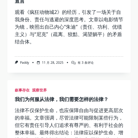
宣言
观看《疯狂动物城2》的经历，引发了一场关于自
我身份、责任与逃避的深度思考。文章以电影情节
为镜，映照出自己内心“朱迪”（责任、功利、优绩
主义）与“尼克”（疏离、狡黠、渴望躺平）的矛盾
结合体。
《
Paddy
11 月 28, 2025
有 3 条评论
疯
狂
动
物
城
叙事存在
观察世界
2
》
我们为何服从法律，我们需要怎样的法律？
观
后
感：
法律不仅保护生命，也应保障自由与促进更高层次
一
的幸福。文章强调，尽管法律可能限制某些行为，
个
躺
但它有责任引导人们追求有尊严的、有利于社会的
不
整体幸福。最终得出结论：法律应以保护生命、增
平
者