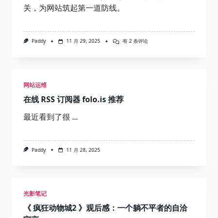
关，为网站筑起第一道防线。
Docker
Paddy
11 月 29, 2025
有 2 条评论
+
WordPress
加
固
部
网站运维
署
方
在线 RSS 订阅器 folo.is 推荐
案
（雷
池
最近看到了很
...
WAF）
Paddy
11 月 28, 2025
光影笔记
《 疯狂动物城2 》观后感：一个躺不平者的自洽