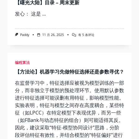
【曙光大陆】目录 – 周末更新
发心： 这是
...
【曙
Paddy
11 月 26, 2025
有 5 条评论
光
大
陆】
目
录
编程算法
–
周
【方法论】机器学习先做特征选择还是参数寻优？
末
更
新
在监督学习中，特征选择应被视为模型训练的一部
分，而非独立于模型的预处理环节。使用默认参数
进行特征选择可能误删有用特征，影响模型性能。
实验表明，特征与模型之间存在高度耦合，某些特
征（如LPCC）在特定模型下表现优异，而另一些
（如FBank与动态特征的组合）则可能适得其反。
因此，建议采取“特征-模型协同设计”思路，分阶
段评估特征有效性，并结合模型的“特征偏好”进行