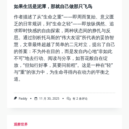
如果生活是泥潭，那就自己做那只飞鸟
作者描述了从“生命之重”——即周而复始、意义匮
乏的日常规训，到“生命之轻”——即放纵偶然、追
求即时快感的自由探索，两种状态间的挣扎与反
思。通过剖析托马斯的“伟大友谊”所代表的妥协智
慧，文章最终超越了简单的二元对立，提出了自己
的答案：不为外在目的，而是发自内心地“非如此
不可”地去行动、阅读与分享，如苔花般自在绽
放，“但知行好事，莫要问前程”。这是一种在“轻”
与“重”的张力中，为生命寻得内在动力的平衡之
道。
如
Paddy
11 月 30, 2025
有 2 条评论
果
生
活
是
泥
观察世界
潭，
那