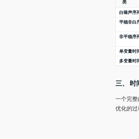
类
白噪声序
平稳非白
非平稳序
单变量时
多变量时
三、 
一个完整
优化的过