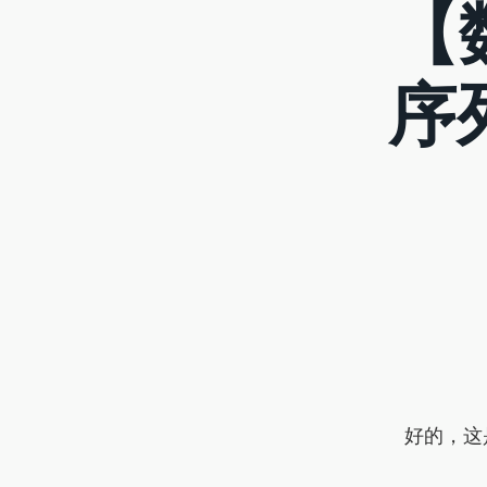
【
序
好的，这