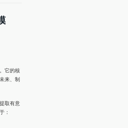
模
。它的核
未来、制
提取有意
于：