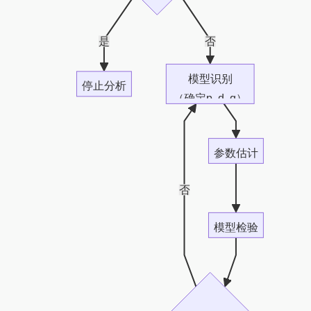
是
否
模型识别
停止分析
（确定p, d, q）
参数估计
否
模型检验