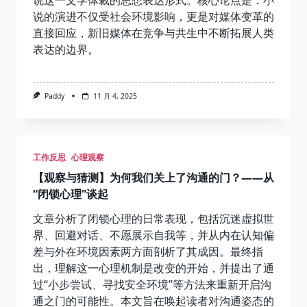
说的演进不仅受社会环境影响，更是对媒体变革的
直接回应，新旧媒体在竞争与共生中不断拓展人类
表达的边界。
Paddy
11 月 4, 2025
工作反思
心理观察
【观察与猜测】为何我们关上了沟通的门？——从
“闭锁心理”谈起
文章分析了闭锁心理的日常表现，包括沉迷虚拟世
界、回避对话、不愿展示自我等，并从内在认知偏
差与外在环境因素两方面剖析了其成因。最终指
出，理解这一心理机制是改变的开始，并提出了通
过“小步尝试、寻找安全环境”等方法来重新开启沟
通之门的可能性。本文旨在唤起读者对沟通姿态的