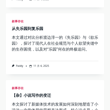
叙事存在
从失乐园到复乐园
本文通过对比分析渡边淳一的《失乐园》与《欲乐
园》，探讨了现代人在社会规范与个人欲望夹缝中
的生存困境，以及对“乐园”何在的终极追问。
Paddy
11 月 4, 2025
叙事存在
【杂】小说写作的变迁
本文探讨了新媒体技术的发展如何深刻地塑造了小
说这一文学体裁的思想表达形式。核心论点是：小