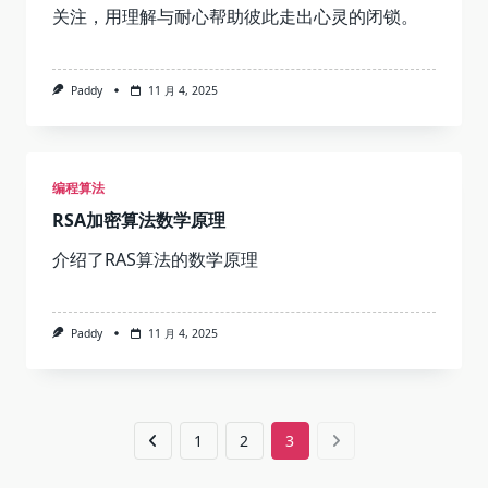
关注，用理解与耐心帮助彼此走出心灵的闭锁。
Paddy
11 月 4, 2025
编程算法
RSA加密算法数学原理
介绍了RAS算法的数学原理
Paddy
11 月 4, 2025
1
2
3