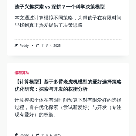
孩子兴趣探索 vs 深耕？一个科学决策模型
本文通过计算模拟不同策略，为帮孩子在有限时间
里找到真正热爱提供了决策思路
Paddy
11 月 4, 2025
编程算法
【计算模型】基于多臂老虎机模型的爱好选择策略
优化研究：探索与开发的权衡分析
计算模拟个体在有限时间预算下对有限爱好的选择
过程，旨在优化探索（尝试新爱好）与开发（专注
现有爱好）的权衡。
Paddy
11 月 4, 2025