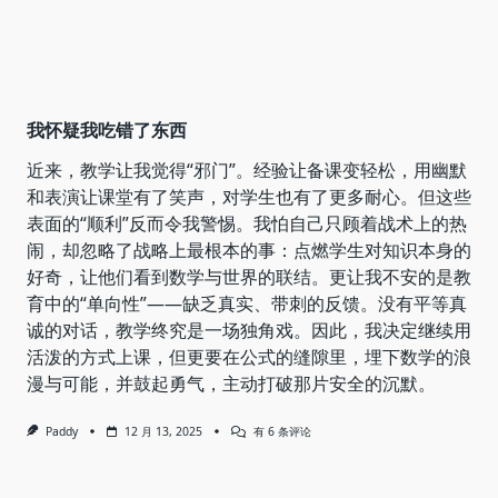
我怀疑我吃错了东西
近来，教学让我觉得“邪门”。经验让备课变轻松，用幽默
和表演让课堂有了笑声，对学生也有了更多耐心。但这些
表面的“顺利”反而令我警惕。我怕自己只顾着战术上的热
闹，却忽略了战略上最根本的事：点燃学生对知识本身的
好奇，让他们看到数学与世界的联结。更让我不安的是教
育中的“单向性”——缺乏真实、带刺的反馈。没有平等真
诚的对话，教学终究是一场独角戏。因此，我决定继续用
活泼的方式上课，但更要在公式的缝隙里，埋下数学的浪
漫与可能，并鼓起勇气，主动打破那片安全的沉默。
我
Paddy
12 月 13, 2025
有 6 条评论
怀
疑
我
吃