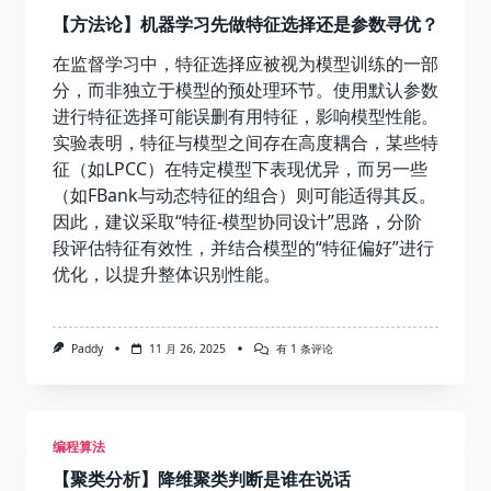
【方法论】机器学习先做特征选择还是参数寻优？
在监督学习中，特征选择应被视为模型训练的一部
分，而非独立于模型的预处理环节。使用默认参数
进行特征选择可能误删有用特征，影响模型性能。
实验表明，特征与模型之间存在高度耦合，某些特
征（如LPCC）在特定模型下表现优异，而另一些
（如FBank与动态特征的组合）则可能适得其反。
因此，建议采取“特征-模型协同设计”思路，分阶
段评估特征有效性，并结合模型的“特征偏好”进行
优化，以提升整体识别性能。
【方
Paddy
11 月 26, 2025
有 1 条评论
法
论】
机
器
学
编程算法
习
先
【聚类分析】降维聚类判断是谁在说话
做