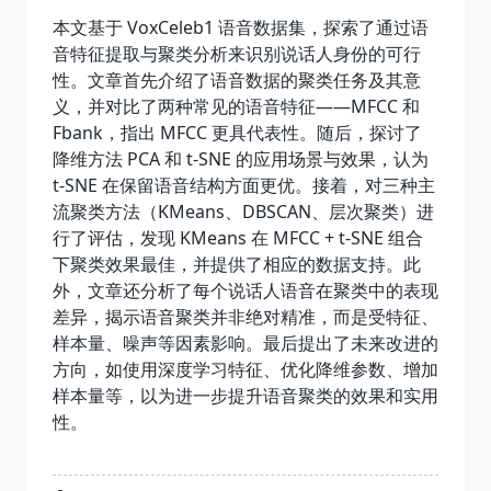
特
征
本文基于 VoxCeleb1 语音数据集，探索了通过语
选
音特征提取与聚类分析来识别说话人身份的可行
择
还
性。文章首先介绍了语音数据的聚类任务及其意
是
义，并对比了两种常见的语音特征——MFCC 和
参
数
Fbank，指出 MFCC 更具代表性。随后，探讨了
寻
优？
降维方法 PCA 和 t-SNE 的应用场景与效果，认为
t-SNE 在保留语音结构方面更优。接着，对三种主
流聚类方法（KMeans、DBSCAN、层次聚类）进
行了评估，发现 KMeans 在 MFCC + t-SNE 组合
下聚类效果最佳，并提供了相应的数据支持。此
外，文章还分析了每个说话人语音在聚类中的表现
差异，揭示语音聚类并非绝对精准，而是受特征、
样本量、噪声等因素影响。最后提出了未来改进的
方向，如使用深度学习特征、优化降维参数、增加
样本量等，以为进一步提升语音聚类的效果和实用
性。