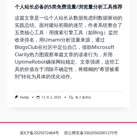
个人站长必备的5类免费流量/浏览量分析工具推荐
这篇文章是一位个人站长从数据焦虑到数据驱动的
实践总结。面对建站初期的迷茫，作者系统整合了
五类核心工具：用搜索引擎工具（如Bing）监控
收录排名，用Umami分析流量来源，通过
BlogsClub在社区中定位自己，借助Microsoft
Clarity热力图观察单篇文章的读者行为，并用
UptimeRobot确保网站稳定。文章强调，这些工
具的价值在于消除不确定性，将模糊的“希望被看
到”转化为具体的优化动作。
个
Paddy
12 月 2, 2025
有 2 条评论
人
站
长
必
备
的
5
滇ICP备2025072464号
浙公网安备33020502001275号
类