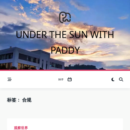
Skip
to
content
UNDER THE SUN WITH
PADDY
标签：
合规
观察世界