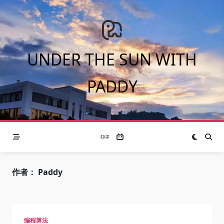
Skip
to
content
UNDER THE SUN WITH
PADDY
作者：
Paddy
编程算法