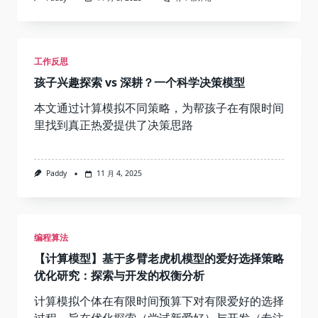
学
建
模】
001
数
工作反思
据
预
孩子兴趣探索 vs 深耕？一个科学决策模型
处
理
本文通过计算模拟不同策略，为帮孩子在有限时间
里找到真正热爱提供了决策思路
Paddy
11 月 4, 2025
编程算法
【计算模型】基于多臂老虎机模型的爱好选择策略
优化研究：探索与开发的权衡分析
计算模拟个体在有限时间预算下对有限爱好的选择
过程，旨在优化探索（尝试新爱好）与开发（专注